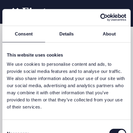
Consent
Details
About
Datenschutzerklärung
This website uses cookies
Vielen Dank für Ihr Interesse an unserer Unternehmensgruppe.
We use cookies to personalise content and ads, to
Datenschutz ist uns wichtig und entsprechend erläutern wir
provide social media features and to analyse our traffic.
Ihnen in dieser Datenschutzerklärung, wie wir welche
We also share information about your use of our site with
personenbezogenen Daten (kurz: «Personendaten», d.h. Daten
our social media, advertising and analytics partners who
welche sich auf eine bestimmte oder bestimmbare Person
may combine it with other information that you’ve
beziehen, wie beispielsweise Name, Adresse, Nationalität, E-
provided to them or that they’ve collected from your use
Mail-Adresse, Interessen und Hobbies, Nutzerverhalten auf
of their services.
Webseiten) erheben und bearbeiten. Die vorliegende
Datenschutzerklärung stützt sich auf die EU-
Datenschutzgrundverordnung (kurz: «DSGVO»).
Consent