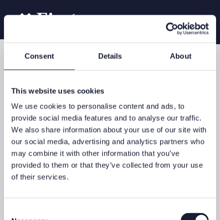
Consent
Details
About
Unsere Dienstleistungen
Family Office
This website uses cookies
We use cookies to personalise content and ads, to
provide social media features and to analyse our traffic.
We also share information about your use of our site with
Grosse Vermögen zu strukturieren und zu
our social media, advertising and analytics partners who
bewirtschaften verlangt eine langfristige Vermögensplanung –
may combine it with other information that you’ve
mit individueller Beratung und mit Lösungen für komplexe
Bedürfnisse von Familien. Insbesondere geht es darum, Ihr
provided to them or that they’ve collected from your use
Familienvermögen langfristig zu erhalten, zu mehren und Ihre
of their services.
Philosophie an die nächste Generation zu übertragen.
Ihr persönliches Family Office
Consent