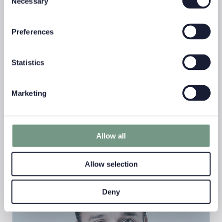
Necessary
Transaktionen noch manuell mit grossem
Selection
zusätzlichem Aufwand verbucht. Die steigenden
regulatorischen Anforderungen zwingen
Preferences
Vermögensverwalter, sich eine technische Lösung
anzuschaffen. PMS-Systeme vereinfachen demnach
die Erfüllung regulatorischer und gesetzlicher
Statistics
Vorschriften. Aber nicht nur das: Welche Vorteile in
Sachen Datenqualität, Kosten- und
Ressourceneinsparungen sowie Effizienz in den
Marketing
Businessprozessen ein PMS-System mit sich bringt,
erklärt uns ONE PM-COO Ali Madani im Interview.
Allow all
Allow selection
Deny