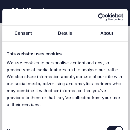
Consent
Details
About
First Blog
This website uses cookies
We use cookies to personalise content and ads, to
provide social media features and to analyse our traffic.
We also share information about your use of our site with
13. September 2023 - Gastbeiträge
our social media, advertising and analytics partners who
may combine it with other information that you’ve
Interview mit ONE PM COO Ali
provided to them or that they’ve collected from your use
Madani: PMS Systeme
of their services.
10 Milliarden Wertschriftentransaktionen – jährlich
und weltweit. Eine riesige Zahl. Oft werden diese
Consent