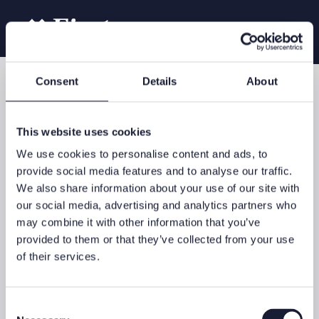
Consent
Details
About
First Blog
This website uses cookies
We use cookies to personalise content and ads, to
provide social media features and to analyse our traffic.
We also share information about your use of our site with
27. Mai 2021 - Know-how
our social media, advertising and analytics partners who
may combine it with other information that you’ve
Vermögensstrukturierung über
provided to them or that they’ve collected from your use
Private Label Fonds
of their services.
Komplexe Vermögens- und Familienverhältnisse
werden häufig über Stiftungen und Trusts
Consent