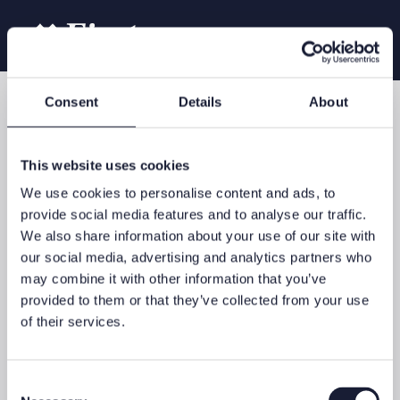
Consent
Details
About
Für Schüler und Studierende
zurück
This website uses cookies
We use cookies to personalise content and ads, to
provide social media features and to analyse our traffic.
Du denkst über die spätere Berufswahl nach? Absolviere ein
We also share information about your use of our site with
Praktikum bei uns. Während dieses mindestens drei- bis rund
our social media, advertising and analytics partners who
sechsmonatigen Programms erhältst du einen Einblick in die
may combine it with other information that you’ve
Finanzwelt und den Arbeitsalltag bei First Advisory.
provided to them or that they’ve collected from your use
of their services.
Der Einsatz wird herausfordernd und du übernimmst von
Beginn an Verantwortung. Ein Praktikum, das dich weiterbringt
und bei dem du dein Potenzial ausschöpfen kannst.
Consent