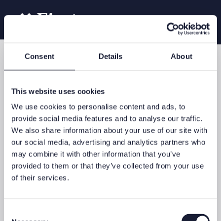
Consent
Details
About
First Blog
This website uses cookies
We use cookies to personalise content and ads, to
provide social media features and to analyse our traffic.
We also share information about your use of our site with
7. Dezember 2023 - Gastbeiträge
our social media, advertising and analytics partners who
may combine it with other information that you’ve
Digitalisierte
provided to them or that they’ve collected from your use
Wertschriftenbuchhaltung (eWeBu)
of their services.
Die CSL Corporate Services Establishment (CSL)
durfte zusammen mit der ONE PM AG (ONE PM) in
Consent