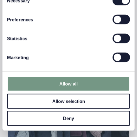
Necessary
einem Kundenprojekt die digitalisierte
Selection
Wertschriftenbuchhaltung umsetzen. Eine Aufgabe,
welche eine sehr enge Zusammenarbeit von Business
Preferences
und IT erforderte und auch im Umfang um einiges
grösser war, als zunächst angenommen. Tino Kesseli,
Head IT, hat die verschiedenen Projektmitglieder zu
Statistics
den Herausforderungen befragt.
Marketing
Allow all
Allow selection
Deny