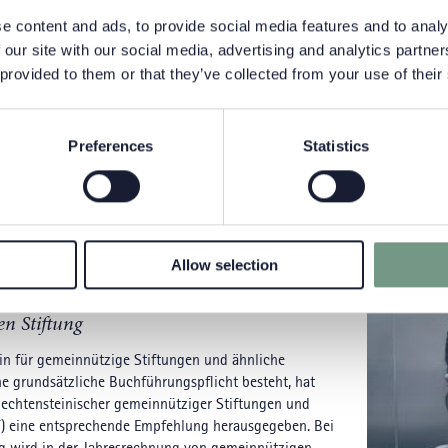
e content and ads, to provide social media features and to analy
Kategorien
 our site with our social media, advertising and analytics partn
 provided to them or that they’ve collected from your use of their
Alle anzeige
Über uns
Sponsoring &
Preferences
Statistics
Allow selection
ei einer liechtensteinischen
n Stiftung
ein für gemeinnützige Stiftungen und ähnliche
ne grundsätzliche Buchführungspflicht besteht, hat
liechtensteinischer gemeinnütziger Stiftungen und
ST) eine entsprechende Empfehlung herausgegeben. Bei