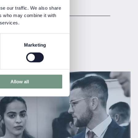
se our traffic. We also share
ers who may combine it with
 services.
Know-how
n
News
 Events
Gastbeiträge
Marketing
Allow all