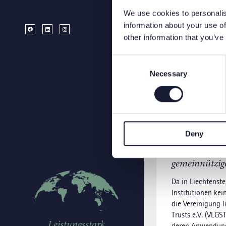
We use cookies to personalis
information about your use of
other information that you’ve
Blog
Consent
Selection
Necessary
Deny
- Know-how
Buchhaltung b
gemeinnützige
Da in Liechtenst
Institutionen kei
die Vereinigung 
Trusts e.V. (VLG
Leistungsstark